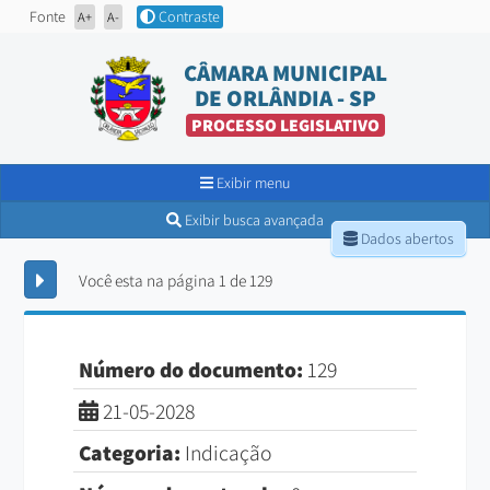
Fonte
Contraste
A+
A-
CÂMARA MUNICIPAL
DE ORLÂNDIA - SP
PROCESSO LEGISLATIVO
Exibir menu
Exibir busca avançada
Dados abertos
Você esta na página 1 de 129
Número do documento:
129
21-05-2028
Categoria:
Indicação