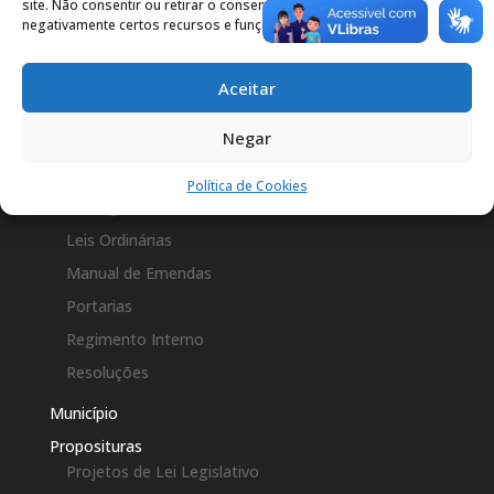
site. Não consentir ou retirar o consentimento pode afetar
Constituição Estadual
negativamente certos recursos e funções.
Constituição Federal
Decretos Legislativos
Aceitar
Emenda a LOM
Negar
Leis Complementares
Leis Municipais
Política de Cookies
Lei Orgânica
Leis Ordinárias
Manual de Emendas
Portarias
Regimento Interno
Resoluções
Município
Proposituras
Projetos de Lei Legislativo