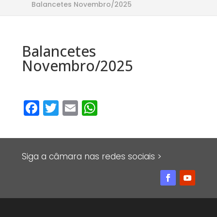
Balancetes Novembro/2025
Balancetes
Novembro/2025
F
T
E
W
a
w
m
h
c
it
ai
at
e
te
l
s
Siga a câmara nas redes sociais >
b
r
A
o
p
o
p
k