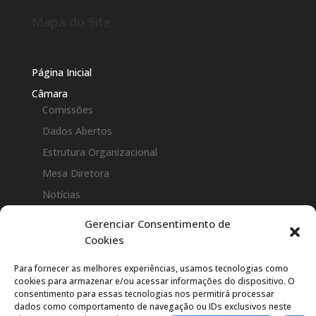
Mapa do Site
Página Inicial
Câmara
Comissões
Dados Abertos
Estrutura Organizacional
Mesa Diretora
Notícias
Legislaturas
Gerenciar Consentimento de
Perguntas Frequentes(FAQ)
Cookies
Vereadores
Para fornecer as melhores experiências, usamos tecnologias como
cookies para armazenar e/ou acessar informações do dispositivo. O
Legislação
consentimento para essas tecnologias nos permitirá processar
Atos da Presidência
dados como comportamento de navegação ou IDs exclusivos neste