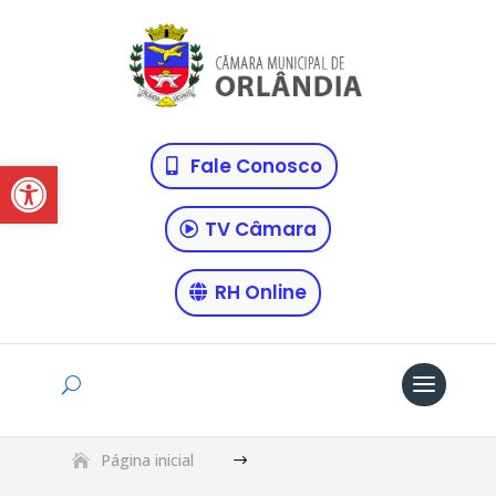
Abrir a barra de ferramentas
Fale Conosco
TV Câmara
RH Online
Página inicial
$