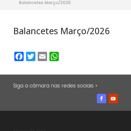
Balancetes Março/2026
Balancetes Março/2026
F
T
E
W
a
w
m
h
c
it
ai
at
e
te
l
s
Siga a câmara nas redes sociais >
b
r
A
o
p
o
p
k