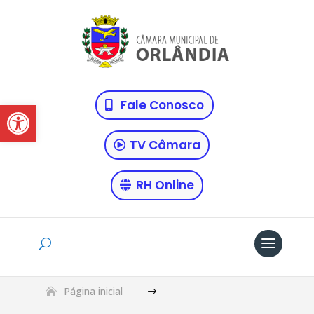
Abrir a barra de ferramentas
Fale Conosco
TV Câmara
RH Online
Página inicial
$