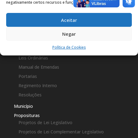
Constituição Federal
negativamente certos recursos e funções.
Decretos Legislativos
Aceitar
Emenda a LOM
Leis Complementares
Negar
Leis Municipais
Política de Cookies
Lei Orgânica
Leis Ordinárias
Manual de Emendas
Portarias
Regimento Interno
Resoluções
Município
Proposituras
Projetos de Lei Legislativo
Projetos de Lei Complementar Legislativo