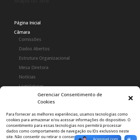
Mapa do Site
Página Inicial
Câmara
Comissões
Dados Abertos
Estrutura Organizacional
Mesa Diretora
Notícias
Legislaturas
Gerenciar Consentimento de
Perguntas Frequentes(FAQ)
Cookies
Vereadores
Para fornecer as melhores experiências, usamos tecnologias como
Legislação
cookies para armazenar e/ou acessar informações do dispositivo. O
Atos da Presidência
consentimento para essas tecnologias nos permitirá processar
dados como comportamento de navegação ou IDs exclusivos neste
Constituição Estadual
site. Não consentir ou retirar o consentimento pode afetar