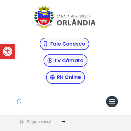
Abrir a barra de ferramentas
Fale Conosco
TV Câmara
RH Online
Página inicial
$