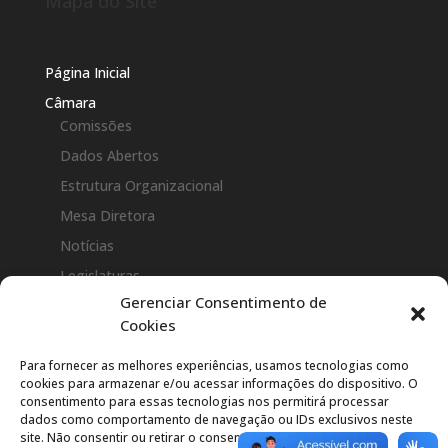
Mapa do Site
Página Inicial
Câmara
Comissões
Dados Abertos
Estrutura Organizacional
Mesa Diretora
Notícias
Legislaturas
Gerenciar Consentimento de
Perguntas Frequentes(FAQ)
Cookies
Vereadores
Para fornecer as melhores experiências, usamos tecnologias como
Legislação
cookies para armazenar e/ou acessar informações do dispositivo. O
Atos da Presidência
consentimento para essas tecnologias nos permitirá processar
dados como comportamento de navegação ou IDs exclusivos neste
Constituição Estadual
site. Não consentir ou retirar o consentimento pode afetar