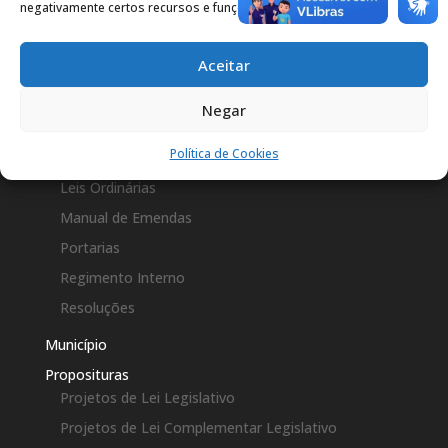
Constituição Federal
negativamente certos recursos e funções.
Decretos Legislativos
Aceitar
Emenda a LOM
Leis Complementares
Negar
Leis Municipais
Política de Cookies
Lei Orgânica
Leis Ordinárias
Manual de Emendas
Portarias
Regimento Interno
Resoluções
Município
Proposituras
Projetos de Lei Legislativo
Projetos de Lei Complementar Legislativo