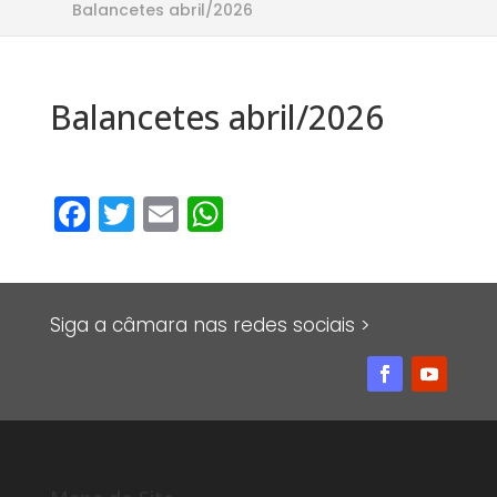
Balancetes abril/2026
Balancetes abril/2026
F
T
E
W
a
w
m
h
c
it
ai
at
e
te
l
s
Siga a câmara nas redes sociais >
b
r
A
o
p
o
p
k