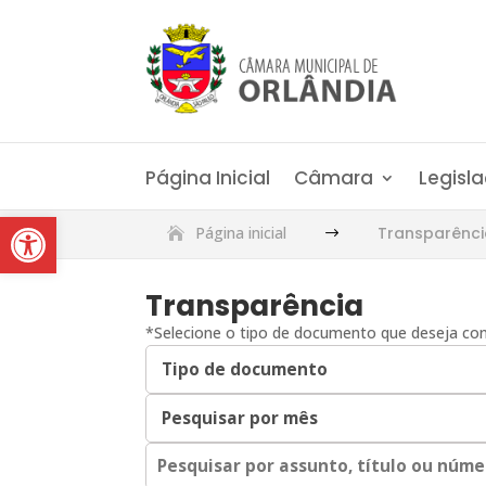
Página Inicial
Câmara
Legisl
Abrir a barra de ferramentas
Página inicial
Transparênc
$
Transparência
*Selecione o tipo de documento que deseja con