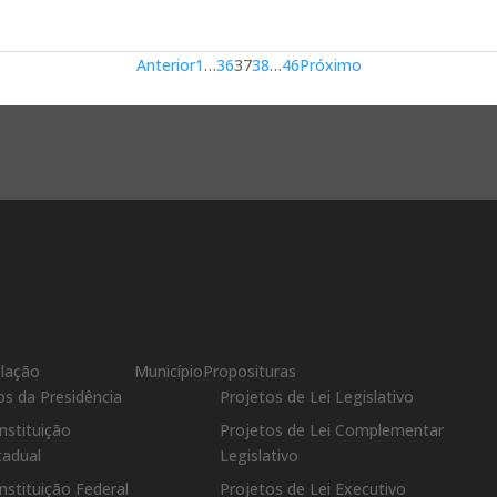
Anterior
1
…
36
37
38
…
46
Próximo
slação
Município
Proposituras
os da Presidência
Projetos de Lei Legislativo
nstituição
Projetos de Lei Complementar
tadual
Legislativo
nstituição Federal
Projetos de Lei Executivo