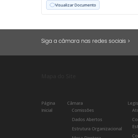
Visualizar Documento
Paginação
de
posts
Siga a câmara nas redes sociais >
Mapa do Site
Página
Câmara
Legi
Inicial
Comissões
At
Dados Abertos
Co
Es
Estrutura Organizacional
Co
Mesa Diretora