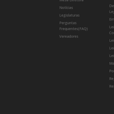
De
Notícias
Le
Legislaturas
Em
Perguntas
Le
Frequentes(FAQ)
Co
Vereadores
Le
Le
Le
Ma
Po
Re
Re