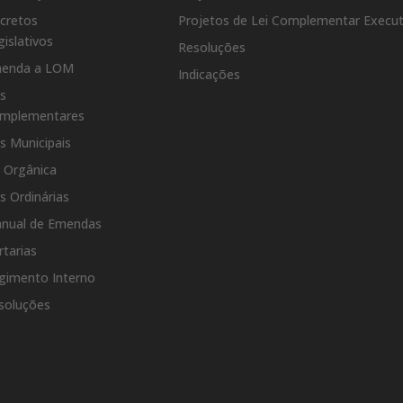
cretos
Projetos de Lei Complementar Execut
gislativos
Resoluções
enda a LOM
Indicações
is
mplementares
is Municipais
i Orgânica
is Ordinárias
nual de Emendas
rtarias
gimento Interno
soluções