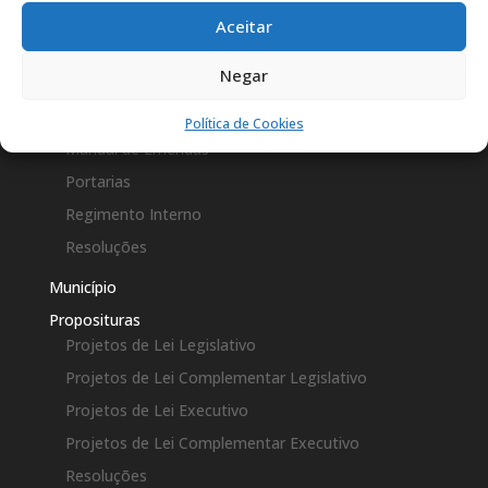
Leis Complementares
Aceitar
Leis Municipais
Negar
Lei Orgânica
Leis Ordinárias
Política de Cookies
Manual de Emendas
Portarias
Regimento Interno
Resoluções
Município
Proposituras
Projetos de Lei Legislativo
Projetos de Lei Complementar Legislativo
Projetos de Lei Executivo
Projetos de Lei Complementar Executivo
Resoluções