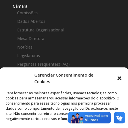
Câmara
Comissões
Dados Abertos
Estrutura Organizacional
Mesa Diretora
Notícias
Legislaturas
Perguntas Frequentes(FAQ)
Vereadores
Gerenciar Consentimento de
Cookies
Legislação
Atos da Presidência
Para fornecer as melhores experiências, usamos tecnologias como
cookies para armazenar e/ou acessar informações do dispositivo. O
Constituição Estadual
consentimento para essas tecnologias nos permitirá processar
Constituição Federal
dados como comportamento de navegação ou IDs exclusivos neste
site. Não consentir ou retirar o consentimento pode afetar
Decretos Legislativos
negativamente certos recursos e funções.
Emenda a LOM