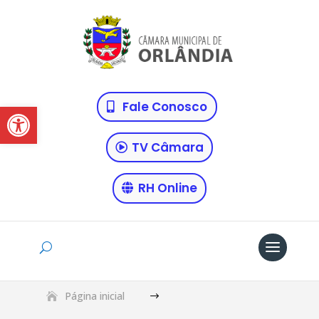
Abrir a barra de ferramentas
Fale Conosco
TV Câmara
RH Online
Página inicial
$