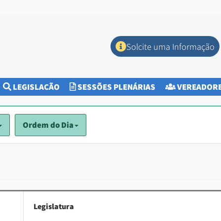
Solcite uma Informação
CURRENT)
LEGISLAÇÃO
SESSÕES PLENÁRIAS
VEREADOR
Ordem do Dia
Legislatura