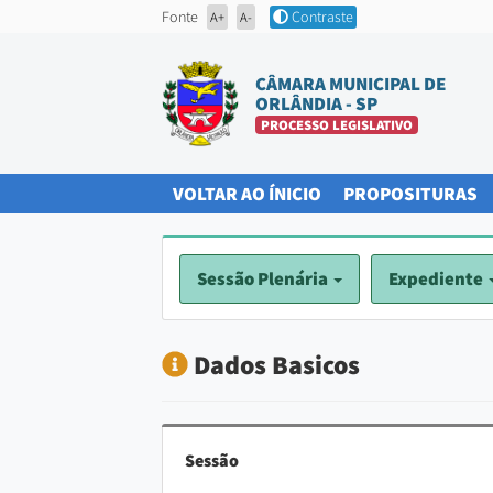
Fonte
Contraste
A+
A-
CÂMARA MUNICIPAL DE
ORLÂNDIA - SP
PROCESSO LEGISLATIVO
(CURRENT)
(
VOLTAR AO ÍNICIO
PROPOSITURAS
Sessão Plenária
Expediente
Dados Basicos
Sessão