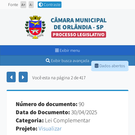
Fonte
Contraste
A+
A-
CÂMARA MUNICIPAL
DE ORLÂNDIA - SP
PROCESSO LEGISLATIVO
Exibir menu
Exibir busca avançada
Dados abertos
Você esta na página 2 de 417
Número do documento:
90
Data do Documento:
30/04/2025
Categoria:
Lei Complementar
Projeto:
Visualizar