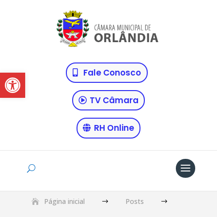
Abrir a barra de ferramentas
Fale Conosco
TV Câmara
RH Online
Página inicial
Posts
$
$