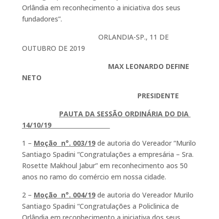
o
p
Orlândia em reconhecimento a iniciativa dos seus
k
fundadores”.
ORLANDIA-SP., 11 DE
OUTUBRO DE 2019
MAX LEONARDO DEFINE
NETO
PRESIDENTE
PAUTA DA SESSÃO ORDINÁRIA DO DIA
14/10/19
1 –
Moção n°. 003/19
de autoria do Vereador “Murilo
Santiago Spadini “Congratulações a empresária – Sra.
Rosette Makhoul Jabur” em reconhecimento aos 50
anos no ramo do comércio em nossa cidade.
2 –
Moção n°. 004/19
de autoria do Vereador Murilo
Santiago Spadini “Congratulações a Policlinica de
Orlândia em reconhecimento a iniciativa dos seus