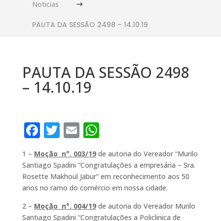
Noticias
$
PAUTA DA SESSÃO 2498 – 14.10.19
PAUTA DA SESSÃO 2498
– 14.10.19
F
T
E
W
a
w
m
h
1 –
Moção n°. 003/19
de autoria do Vereador “Murilo
c
it
ai
at
Santiago Spadini “Congratulações a empresária – Sra.
e
te
l
s
Rosette Makhoul Jabur” em reconhecimento aos 50
b
r
A
anos no ramo do comércio em nossa cidade.
o
p
2 –
Moção n°. 004/19
de autoria do Vereador Murilo
Santiago Spadini “Congratulações a Policlinica de