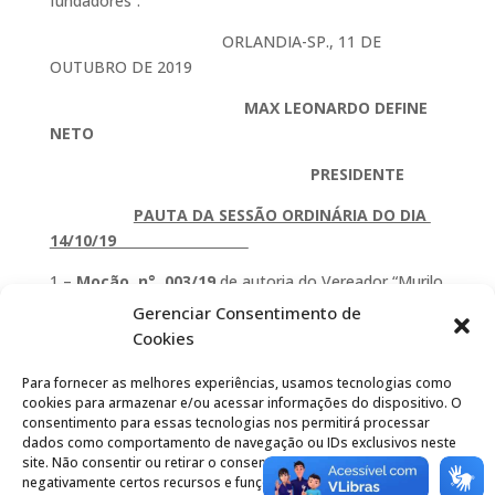
fundadores”.
ORLANDIA-SP., 11 DE
OUTUBRO DE 2019
MAX LEONARDO DEFINE
NETO
PRESIDENTE
PAUTA DA SESSÃO ORDINÁRIA DO DIA
14/10/19
1 –
Moção n°. 003/19
de autoria do Vereador “Murilo
Santiago Spadini “Congratulações a empresária – Sra.
Gerenciar Consentimento de
Rosette Makhoul Jabur” em reconhecimento aos 50
Cookies
anos no ramo do comércio em nossa cidade.
Para fornecer as melhores experiências, usamos tecnologias como
2 –
Moção n°. 004/19
de autoria do Vereador Murilo
cookies para armazenar e/ou acessar informações do dispositivo. O
Santiago Spadini “Congratulações a Policlinica de
consentimento para essas tecnologias nos permitirá processar
dados como comportamento de navegação ou IDs exclusivos neste
Orlândia em reconhecimento a iniciativa dos seus
site. Não consentir ou retirar o consentimento pode afetar
fundadores”.
negativamente certos recursos e funções.