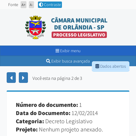
Fonte
Contraste
A+
A-
CÂMARA MUNICIPAL
DE ORLÂNDIA - SP
PROCESSO LEGISLATIVO
Exibir menu
Exibir busca avançada
Dados abertos
Você esta na página 2 de 3
Número do documento:
1
Data do Documento:
12/02/2014
Categoria:
Decreto Legislativo
Projeto:
Nenhum projeto anexado.