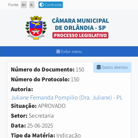
Fonte
Contraste
A+
A-
CÂMARA MUNICIPAL
DE ORLÂNDIA - SP
PROCESSO LEGISLATIVO
Exibir menu
Dados abertos
Número do Documento:
150
Número do Protocolo:
150
Autoria:
Juliane Fernanda Pompilio (Dra. Juliane) - PL
Situação:
APROVADO
Setor:
Secretaria
Data:
25-06-2025
Tipo da Matéria:
Indicação