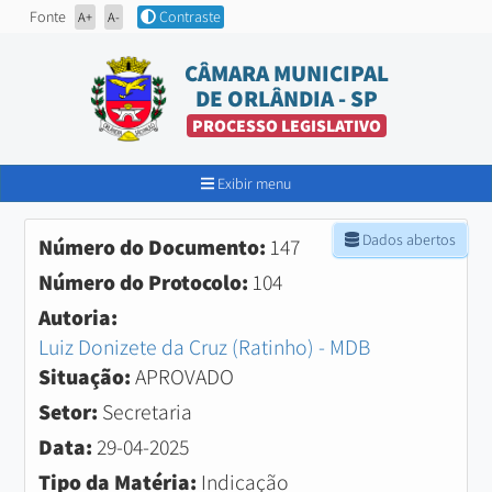
Fonte
Contraste
A+
A-
CÂMARA MUNICIPAL
DE ORLÂNDIA - SP
PROCESSO LEGISLATIVO
Exibir menu
Dados abertos
Número do Documento:
147
Número do Protocolo:
104
Autoria:
Luiz Donizete da Cruz (Ratinho) - MDB
Situação:
APROVADO
Setor:
Secretaria
Data:
29-04-2025
Tipo da Matéria:
Indicação