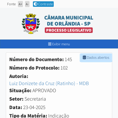
Fonte
Contraste
A+
A-
CÂMARA MUNICIPAL
DE ORLÂNDIA - SP
PROCESSO LEGISLATIVO
Exibir menu
Dados abertos
Número do Documento:
145
Número do Protocolo:
102
Autoria:
Luiz Donizete da Cruz (Ratinho) - MDB
Situação:
APROVADO
Setor:
Secretaria
Data:
23-04-2025
Tipo da Matéria:
Indicação