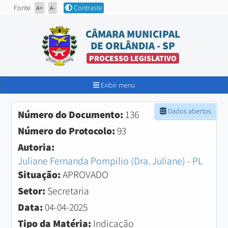
Fonte
Contraste
A+
A-
CÂMARA MUNICIPAL
DE ORLÂNDIA - SP
PROCESSO LEGISLATIVO
Exibir menu
Dados abertos
Número do Documento:
136
Número do Protocolo:
93
Autoria:
Juliane Fernanda Pompilio (Dra. Juliane) - PL
Situação:
APROVADO
Setor:
Secretaria
Data:
04-04-2025
Tipo da Matéria:
Indicação