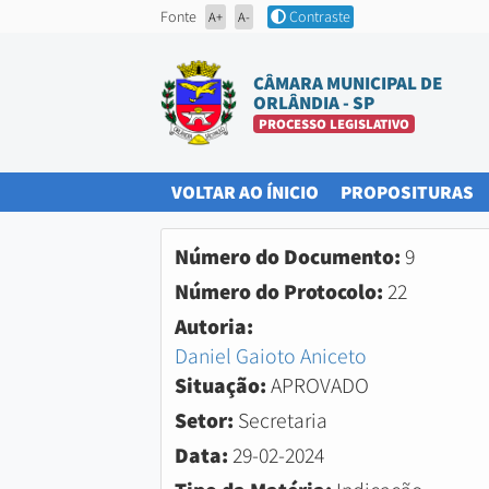
Fonte
Contraste
A+
A-
CÂMARA MUNICIPAL DE
ORLÂNDIA - SP
PROCESSO LEGISLATIVO
(CURRENT)
(
VOLTAR AO ÍNICIO
PROPOSITURAS
Número do Documento:
9
Número do Protocolo:
22
Autoria:
Daniel Gaioto Aniceto
Situação:
APROVADO
Setor:
Secretaria
Data:
29-02-2024