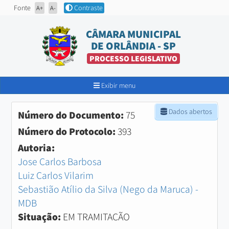
Fonte
Contraste
A+
A-
CÂMARA MUNICIPAL
DE ORLÂNDIA - SP
PROCESSO LEGISLATIVO
Exibir menu
Dados abertos
Número do Documento:
75
Número do Protocolo:
393
Autoria:
Jose Carlos Barbosa
Luiz Carlos Vilarim
Sebastião Atílio da Silva (Nego da Maruca) -
MDB
Situação:
EM TRAMITAÇÃO