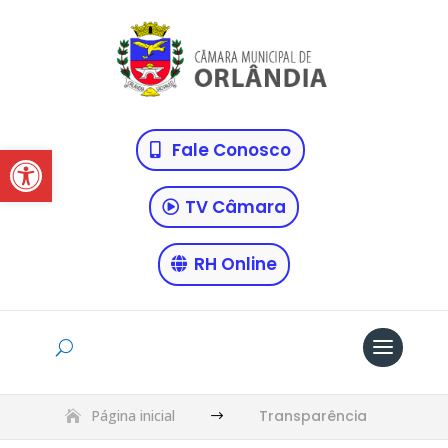
Abrir a barra de ferramentas
Fale Conosco
TV Câmara
RH Online
Página inicial
Transparência
$