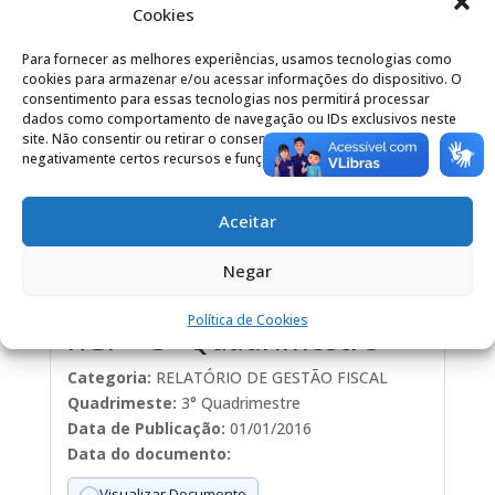
Data do documento:
Cookies
Visualizar Documento
Para fornecer as melhores experiências, usamos tecnologias como
cookies para armazenar e/ou acessar informações do dispositivo. O
consentimento para essas tecnologias nos permitirá processar
RGF – 2° Quadrimestre
dados como comportamento de navegação ou IDs exclusivos neste
site. Não consentir ou retirar o consentimento pode afetar
Categoria:
RELATÓRIO DE GESTÃO FISCAL
negativamente certos recursos e funções.
Quadrimeste:
2º Quadrimestre
Data de Publicação:
01/01/2016
Aceitar
Data do documento:
Negar
Visualizar Documento
Política de Cookies
RGF – 3° Quadrimestre
Categoria:
RELATÓRIO DE GESTÃO FISCAL
Quadrimeste:
3° Quadrimestre
Data de Publicação:
01/01/2016
Data do documento:
Visualizar Documento