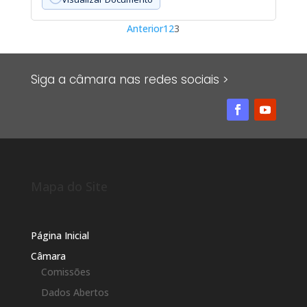
Paginação
Anterior
1
2
3
de
posts
Siga a câmara nas redes sociais >
Mapa do Site
Página Inicial
Câmara
Comissões
Dados Abertos