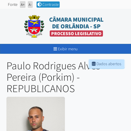
Fonte
Contraste
A+
A-
CÂMARA MUNICIPAL
DE ORLÂNDIA - SP
PROCESSO LEGISLATIVO
Exibir menu
Paulo Rodrigues Alves
Dados abertos
Pereira (Porkim) -
REPUBLICANOS