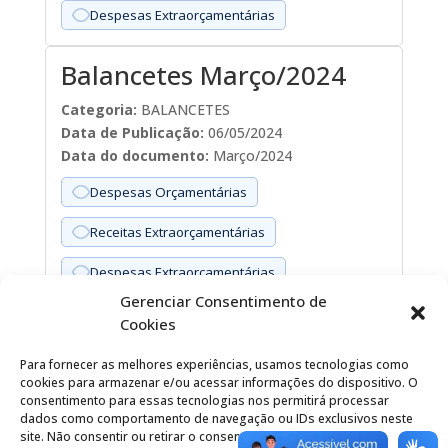
Despesas Extraorçamentárias
Balancetes Março/2024
Categoria:
BALANCETES
Data de Publicação:
06/05/2024
Data do documento:
Março/2024
Despesas Orçamentárias
Receitas Extraorçamentárias
Despesas Extraorçamentárias
Gerenciar Consentimento de
Cookies
Fevereiro/2024
Para fornecer as melhores experiências, usamos tecnologias como
Categoria:
BALANCETES
cookies para armazenar e/ou acessar informações do dispositivo. O
Data de Publicação:
01/04/2024
consentimento para essas tecnologias nos permitirá processar
Data do documento:
Fevereiro/2024
dados como comportamento de navegação ou IDs exclusivos neste
site. Não consentir ou retirar o consentimento pode afetar