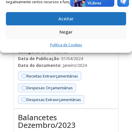
Receitas Extraorçamentárias
negativamente certos recursos e funções.
Despesas Orçamentárias
Aceitar
Despesas Extraorçamentárias
Negar
Janeiro/2024
Política de Cookies
Categoria:
BALANCETES
Data de Publicação:
01/04/2024
Data do documento:
Janeiro/2024
Receitas Extraorçamentárias
Despesas Orçamentárias
Despesas Extraorçamentárias
Balancetes
Dezembro/2023