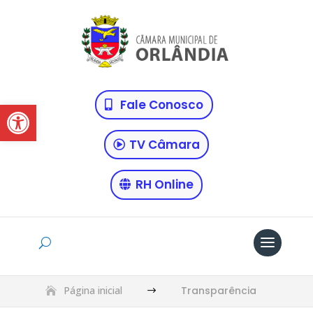
Abrir a barra de ferramentas
Fale Conosco
TV Câmara
RH Online
Página inicial
Transparência
$